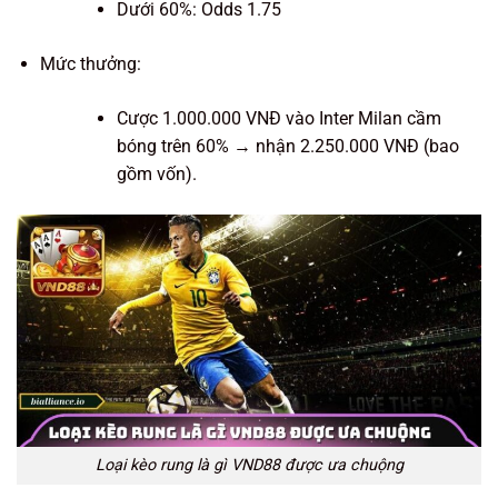
Dưới 60%: Odds 1.75
Mức thưởng:
Cược 1.000.000 VNĐ vào Inter Milan cầm
bóng trên 60% → nhận 2.250.000 VNĐ (bao
gồm vốn).
Loại kèo rung là gì VND88 được ưa chuộng