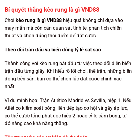
Bí quyết thắng kèo rung là gì VND88
Chơi
kèo rung là gì VND88
hiệu quả không chỉ dựa vào
may mắn mà còn cần quan sát tinh tế, phân tích chiến
thuật và chọn đúng thời điểm để đặt cược.
Theo dõi trận đấu và biến động tỷ lệ sát sao
Thành công với kèo rung bắt đầu từ việc theo dõi diễn biến
trận đấu từng giây. Khi hiểu rõ lối chơi, thế trận, những biến
động trên sân, bạn có thể chọn lúc đặt cược chính xác
nhất.
Ví dụ minh họa: Trận Atlético Madrid vs Sevilla, hiệp 1. Nếu
Atlético kiểm soát bóng, liên tiếp tạo cơ hội và gây áp lực,
có thể cược tổng phạt góc hiệp 2 hoặc tỷ lệ cầm bóng, từ
đó nâng cao khả năng thắng.