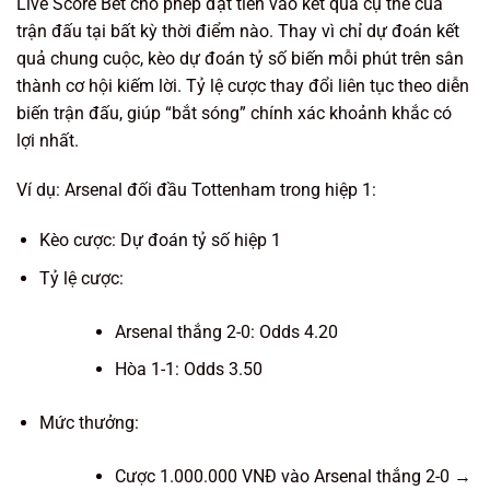
Live Score Bet cho phép đặt tiền vào kết quả cụ thể của
trận đấu tại bất kỳ thời điểm nào. Thay vì chỉ dự đoán kết
quả chung cuộc, kèo dự đoán tỷ số biến mỗi phút trên sân
thành cơ hội kiếm lời. Tỷ lệ cược thay đổi liên tục theo diễn
biến trận đấu, giúp “bắt sóng” chính xác khoảnh khắc có
lợi nhất.
Ví dụ: Arsenal đối đầu Tottenham trong hiệp 1:
Kèo cược: Dự đoán tỷ số hiệp 1
Tỷ lệ cược:
Arsenal thắng 2-0: Odds 4.20
Hòa 1-1: Odds 3.50
Mức thưởng:
Cược 1.000.000 VNĐ vào Arsenal thắng 2-0 →