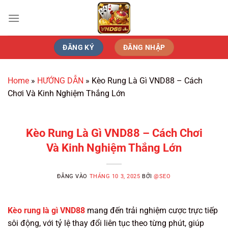
Bỏ
qua
nội
dung
ĐĂNG KÝ
ĐĂNG NHẬP
Home
»
HƯỚNG DẪN
»
Kèo Rung Là Gì VND88 – Cách
Chơi Và Kinh Nghiệm Thắng Lớn
Kèo Rung Là Gì VND88 – Cách Chơi
Và Kinh Nghiệm Thắng Lớn
ĐĂNG VÀO
THÁNG 10 3, 2025
BỞI
@SEO
Kèo rung là gì VND88
mang đến trải nghiệm cược trực tiếp
sôi động, với tỷ lệ thay đổi liên tục theo từng phút, giúp