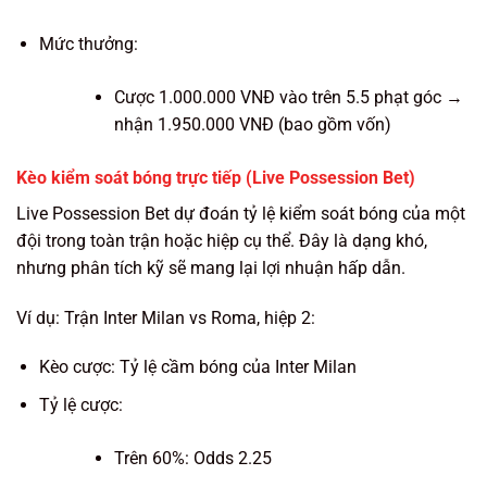
Mức thưởng:
Cược 1.000.000 VNĐ vào trên 5.5 phạt góc →
nhận 1.950.000 VNĐ (bao gồm vốn)
Kèo kiểm soát bóng trực tiếp (Live Possession Bet)
Live Possession Bet dự đoán tỷ lệ kiểm soát bóng của một
đội trong toàn trận hoặc hiệp cụ thể. Đây là dạng khó,
nhưng phân tích kỹ sẽ mang lại lợi nhuận hấp dẫn.
Ví dụ: Trận Inter Milan vs Roma, hiệp 2:
Kèo cược: Tỷ lệ cầm bóng của Inter Milan
Tỷ lệ cược:
Trên 60%: Odds 2.25