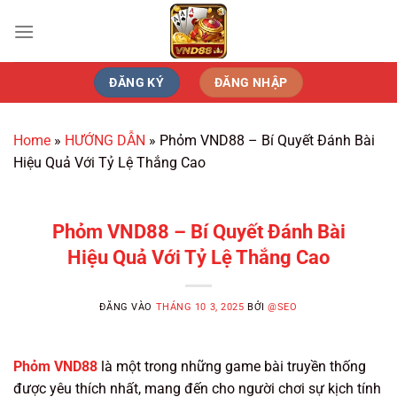
Bỏ
qua
nội
dung
ĐĂNG KÝ
ĐĂNG NHẬP
Home
»
HƯỚNG DẪN
»
Phỏm VND88 – Bí Quyết Đánh Bài
Hiệu Quả Với Tỷ Lệ Thắng Cao
Phỏm VND88 – Bí Quyết Đánh Bài
Hiệu Quả Với Tỷ Lệ Thắng Cao
ĐĂNG VÀO
THÁNG 10 3, 2025
BỞI
@SEO
Phỏm VND88
là một trong những game bài truyền thống
được yêu thích nhất, mang đến cho người chơi sự kịch tính