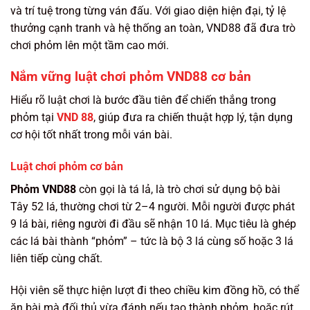
và trí tuệ trong từng ván đấu. Với giao diện hiện đại, tỷ lệ
thưởng cạnh tranh và hệ thống an toàn, VND88 đã đưa trò
chơi phỏm lên một tầm cao mới.
Nắm vững luật chơi phỏm VND88 cơ bản
Hiểu rõ luật chơi là bước đầu tiên để chiến thắng trong
phỏm tại
VND 88
, giúp đưa ra chiến thuật hợp lý, tận dụng
cơ hội tốt nhất trong mỗi ván bài.
Luật chơi phỏm cơ bản
Phỏm VND88
còn gọi là tá lả, là trò chơi sử dụng bộ bài
Tây 52 lá, thường chơi từ 2–4 người. Mỗi người được phát
9 lá bài, riêng người đi đầu sẽ nhận 10 lá. Mục tiêu là ghép
các lá bài thành “phỏm” – tức là bộ 3 lá cùng số hoặc 3 lá
liên tiếp cùng chất.
Hội viên sẽ thực hiện lượt đi theo chiều kim đồng hồ, có thể
ăn bài mà đối thủ vừa đánh nếu tạo thành phỏm, hoặc rút